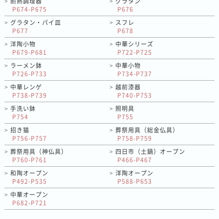
耐熱調理器
グラタン
>
>
P674-P675
P676
グラタン・パイ皿
スフレ
>
>
P677
P678
洋陶小物
中華シリーズ
>
>
P679-P681
P722-P725
ラーメン鉢
中華小物
>
>
P726-P733
P734-P737
中華レンゲ
越前漆器
>
>
P738-P739
P740-P753
手洗い鉢
照明具
>
>
P754
P755
招き猫
葬祭用具（総金仏具）
>
>
P756-P757
P758-P759
葬祭用具（神仏具）
四日市（土鍋）オープン
>
>
P760-P761
P466-P467
和陶オープン
洋陶オープン
>
>
P492-P535
P588-P653
中華オープン
>
P682-P721