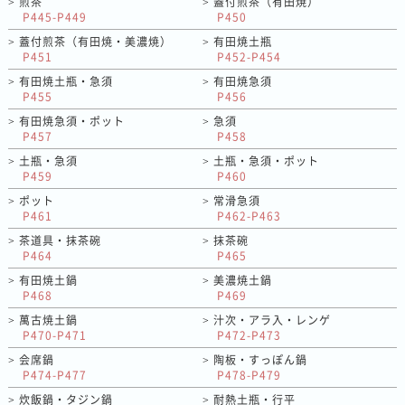
煎茶
蓋付煎茶（有田焼）
>
>
P445-P449
P450
蓋付煎茶（有田焼・美濃焼）
有田焼土瓶
>
>
P451
P452-P454
有田焼土瓶・急須
有田焼急須
>
>
P455
P456
有田焼急須・ポット
急須
>
>
P457
P458
土瓶・急須
土瓶・急須・ポット
>
>
P459
P460
ポット
常滑急須
>
>
P461
P462-P463
茶道具・抹茶碗
抹茶碗
>
>
P464
P465
有田焼土鍋
美濃焼土鍋
>
>
P468
P469
萬古焼土鍋
汁次・アラ入・レンゲ
>
>
P470-P471
P472-P473
会席鍋
陶板・すっぽん鍋
>
>
P474-P477
P478-P479
炊飯鍋・タジン鍋
耐熱土瓶・行平
>
>