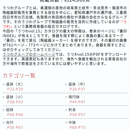
うつわグループとは、美濃焼の産地の岐阜県土岐市・多治見市・瑞浪市の
陶磁器卸販売を業務とする会社を中心に、愛知県瀬戸市の瀬戸焼、三重県
四日市市の万古焼、佐賀県の有田焼の商社や漆器の会社からなるグループ
です。そのうつわグループで陶磁器の販売を目的に作成しているのが
「う
つわ」
という業務用食器の総合カタログです。
今回の「うつわvol.15」カタログの最大の特徴は、巻末のページに「裏印
INDEX」が有るところです。食器を探す際によく食器の裏にあるマーク
「裏印」を見て窯元（陶磁器メーカー）を探すのですが、その裏印の画像
が762ページ～773ページにかけてまとめてあります。食器を探すときに
はぜひチェックしてみてください。
うつわグループのホームページ
では、うつわvol.15のPDFをダウンロード
できます。英語表記もありますので、海外へ食器を輸出される貿易会社の
方や海外で飲食店をされている方には使いやすいと思います。
カテゴリ一覧
盛鉢（大）
盛鉢（中）
>
>
P22-P29
P30-P37
盛鉢（小）
楕円鉢
>
>
P38-P43
P44-P47
組鉢
刺身
>
>
P48-P49
P50-P57
向付
中鉢
>
>
P58-P67
P68-P75