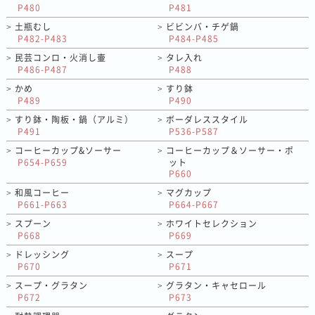
P480
P481
土瓶むし
ビビンバ・チゲ鍋
>
>
P482-P483
P484-P485
民芸コンロ・火消し壷
タレ入れ
>
>
P486-P487
P488
かめ
すり鉢
>
>
P489
P490
すり鉢・陶板・鍋（アルミ）
ボーダレススタイル
>
>
P491
P536-P587
コーヒーカップ&ソーサー
コーヒーカップ＆ソーサー・ポ
>
>
P654-P659
ット
P660
和風コーヒー
マグカップ
>
>
P661-P663
P664-P667
スプーン
ホワイトセレクション
>
>
P668
P669
ドレッシング
スープ
>
>
P670
P671
スープ・グラタン
グラタン・キャセロール
>
>
P672
P673