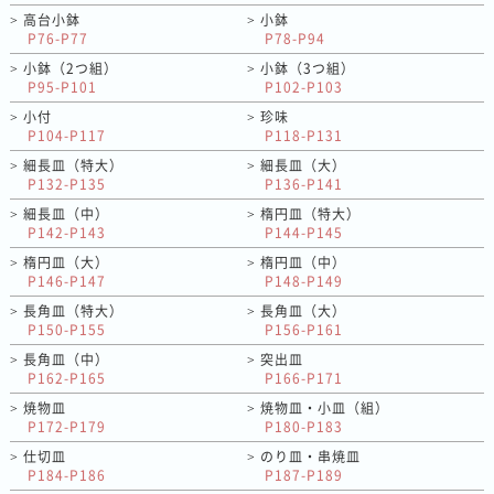
高台小鉢
小鉢
>
>
P76-P77
P78-P94
小鉢（2つ組）
小鉢（3つ組）
>
>
P95-P101
P102-P103
小付
珍味
>
>
P104-P117
P118-P131
細長皿（特大）
細長皿（大）
>
>
P132-P135
P136-P141
細長皿（中）
楕円皿（特大）
>
>
P142-P143
P144-P145
楕円皿（大）
楕円皿（中）
>
>
P146-P147
P148-P149
長角皿（特大）
長角皿（大）
>
>
P150-P155
P156-P161
長角皿（中）
突出皿
>
>
P162-P165
P166-P171
焼物皿
焼物皿・小皿（組）
>
>
P172-P179
P180-P183
仕切皿
のり皿・串焼皿
>
>
P184-P186
P187-P189