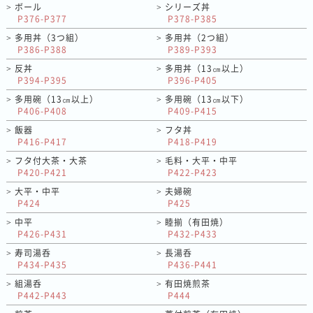
ボール
シリーズ丼
>
>
P376-P377
P378-P385
多用丼（3つ組）
多用丼（2つ組）
>
>
P386-P388
P389-P393
反丼
多用丼（13㎝以上）
>
>
P394-P395
P396-P405
多用碗（13㎝以上）
多用碗（13㎝以下）
>
>
P406-P408
P409-P415
飯器
フタ丼
>
>
P416-P417
P418-P419
フタ付大茶・大茶
毛料・大平・中平
>
>
P420-P421
P422-P423
大平・中平
夫婦碗
>
>
P424
P425
中平
睦揃（有田焼）
>
>
P426-P431
P432-P433
寿司湯呑
長湯呑
>
>
P434-P435
P436-P441
組湯呑
有田焼煎茶
>
>
P442-P443
P444