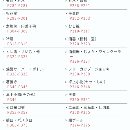
天皿・呑水
呑水・取鉢
>
>
P284-P287
P288-P291
松花堂
平蓋向
>
>
P292-P301
P302-P303
煮物碗・円菓子碗
むし碗
>
>
P304-P309
P310-P317
冷酒
酒器（徳利・盃）
>
>
P318-P319
P320-P323
ヒレ酒・ぐい呑・他
酒燗器・じょか・ワインクーラ
>
>
P324-P325
ー
P326-P327
焼酎サーバー・ボトル
フリーカップ・ジョッキ
>
>
P328-P329
P330-P339
箸置き
卓上小物(セットもの）
>
>
P340-P345
P346-P348
卓上小物(その他）
灰皿
>
>
P349
P350-P351
そば猪口揃
二品皿・三品皿・仕切皿
>
>
P352-P357
P358-P365
麺皿・パスタ皿
組ボール
>
>
P366-P373
P374-P375