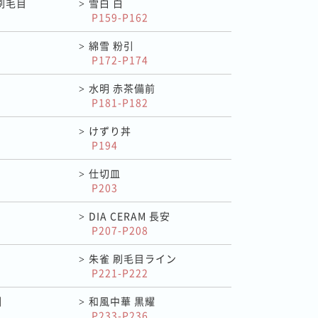
刷毛目
雪白 白
>
P159-P162
綿雪 粉引
>
P172-P174
水明 赤茶備前
>
P181-P182
けずり丼
>
P194
仕切皿
>
P203
DIA CERAM 長安
>
P207-P208
朱雀 刷毛目ライン
>
P221-P222
引
和風中華 黒耀
>
P233-P236