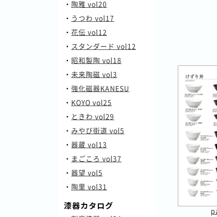
・
陶雅 vol20
・
うつわ vol17
・
花伝 vol12
・
スタンダード vol12
・
昭和製陶 vol18
・
未来陶磁 vol3
・
強化磁器KANESU
・
KOYO vol25
・
ときわ vol29
・
みやび街道 vol5
・
器蔵 vol13
・
まごころ vol37
・
器望 vol5
・
陶里 vol31
漆器カタログ
p