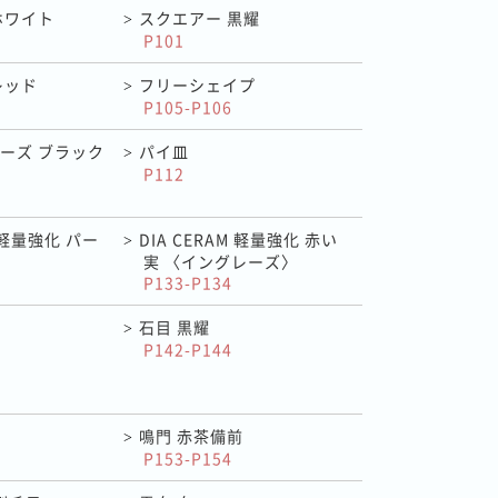
ホワイト
スクエアー 黒耀
>
P101
レッド
フリーシェイプ
>
P105-P106
ーズ ブラック
パイ皿
>
P112
M 軽量強化 パー
DIA CERAM 軽量強化 赤い
>
実 〈イングレーズ〉
P133-P134
石目 黒耀
>
P142-P144
鳴門 赤茶備前
>
P153-P154