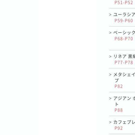
P51-P52
ユーラシア
>
P59-P60
ベーシック
>
P68-P70
リネア 黒
>
P77-P78
メタシェ
>
プ
P82
アジアン 
>
ト
P88
カフェプ
>
P92