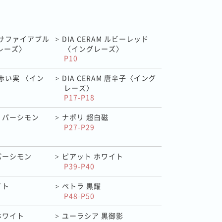
M サファイアブル
DIA CERAM ルビーレッド
>
レーズ〉
〈イングレーズ〉
P10
M 赤い実 〈イン
DIA CERAM 唐辛子〈イング
>
レーズ〉
P17-P18
 パーシモン
ナポリ 超白磁
>
P27-P29
パーシモン
ピアット ホワイト
>
P39-P40
イト
ペトラ 黒耀
>
P48-P50
ホワイト
ユーラシア 黒御影
>