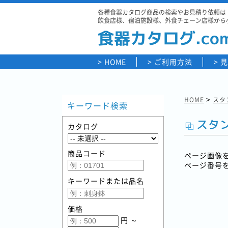
各種食器カタログ商品の検索やお見積り依頼は「
飲食店様、宿泊施設様、外食チェーン店様から
食器カタログ.co
HOME
ご利用方法
見
>
HOME
スタン
キーワード検索
スタン
カタログ
商品コード
ページ画像
ページ番号
キーワードまたは品名
価格
円 ～