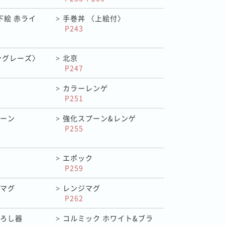
下絵 赤ライ
手巻丼 〈上絵付〉
>
P243
ングレーズ〉
北京
>
P247
カラーレンゲ
>
P251
ーン
強化スプーン&レンゲ
>
P255
エポック
>
P259
マグ
レンジマグ
>
P262
ろし器
コルミック ホワイト&ブラ
>