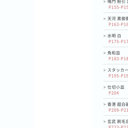
鳴門 粉引
>
P155-P1
天河 黒御
>
P163-P1
水明 白
>
P175-P1
角和皿
>
P183-P1
スタッカ
>
P195-P1
仕切小皿
>
P204
香港 超白
>
P209-P2
玄武 刷毛
>
P223-P2