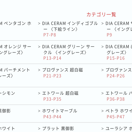
カテゴリ一覧
RAM ペンタゴン ホ
DIA CERAM インディゴブル
DIA CERA
>
>
ー 〈下絵ライン〉
ー 〈イング
P7-P8
P9
RAM オレンジ サー
DIA CERAM グリーン サー
DIA CERA
>
>
イングレーズ〉
クル 〈イングレーズ〉
グレーズ〉
P13-P14
P15-P16
RAM パーチメント
プロヴァンス 超白磁
プロヴァンス
>
>
レーズ〉
P21-P23
P24-P26
ーシモン
エトワール 超白磁
エトワール 
>
>
P33-P35
P36-P38
黒御影
ホワイトマーブル
ペトラ ホワ
>
>
P43-P44
P45-P47
ホワイト
プラット 黒御影
ユーラシア 
>
>