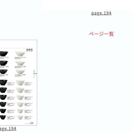
page.194
ページ一覧
age.194