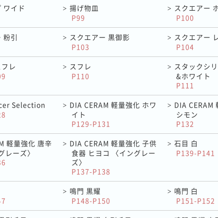
 ワイド
揚げ物皿
スクエアー 
>
>
P99
P100
 粉引
スクエアー 黒御影
スクエアー 
>
>
P103
P104
スフレ
スフレ
スタックシリ
>
>
09
P110
&ホワイト
P111
er Selection
DIA CERAM 軽量強化 ホワ
DIA CERA
>
>
28
イト
シモン
P129-P131
P132
RAM 軽量強化 唐辛
DIA CERAM 軽量強化 子供
石目 白
>
>
ングレーズ〉
食器 ヒヨコ 〈イングレー
P139-P141
36
ズ〉
P137-P138
鳴門 黒耀
鳴門 白
>
>
47
P148-P150
P151-P152