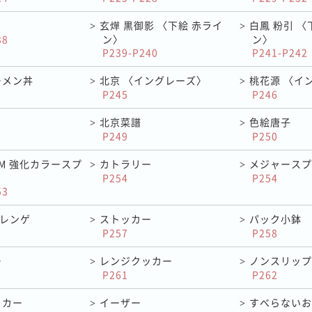
玄燁 黒御影 〈下絵 赤ライ
白鳳 粉引 〈
>
>
38
ン〉
ン〉
P239-P240
P241-P242
ーメン丼
北京 〈イングレーズ〉
桃花源 〈イ
>
>
P245
P246
北京菜譜
色絵唐子
>
>
P249
P250
RAM 強化カラースプ
カトラリー
メジャースプ
>
>
P254
P254
53
&レンゲ
ストッカー
パック小鉢
>
>
P257
P258
ー
レンジクッカー
ノンスリップ
>
>
P261
P262
ッカー
イーザー
すべらないお
>
>