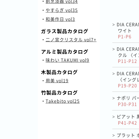
・
割烹漆器 vol34
・
やすらぎ vol35
・
和美作日 vol3
DIA CE
>
ワイト
ガラス製品カタログ
P1-P6
・
二ノ宮クリスタル vol7+
DIA CE
>
アルミ製品カタログ
クル 〈
・
味わい TAKUMI vol9
P11-P12
木製品カタログ
DIA CE
>
〈イング
・
用美 vol19
P19-P20
竹製品カタログ
ナポリ パ
>
・
Takebito vol25
P30-P31
ピアット 
>
P41-P42
プラット 
>