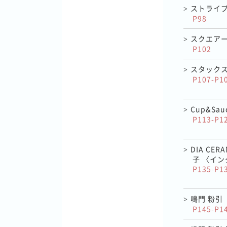
ストライプ
>
P98
スクエアー
>
P102
スタック
>
P107-P1
Cup&Sauc
>
P113-P1
DIA CE
>
子 〈イ
P135-P1
鳴門 粉引
>
P145-P1