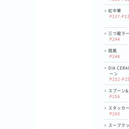
紅中華
>
P237-P2
三つ龍ラ
>
P244
翔鳳
>
P248
DIA CE
>
ーン
P252-P2
スプーン
>
P256
スタッカ
>
P260
スープク
>