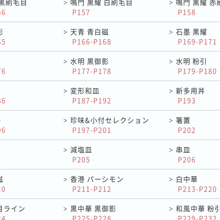
 黒刷毛目
鳴門 黒耀 白刷毛目
鳴門 黒耀 赤
>
>
56
P157
P158
影
天青 青白磁
石墨 黒耀
>
>
65
P166-P168
P169-P171
水明 黒御影
水明 粉引
>
>
76
P177-P178
P179-P180
変形和皿
新多用丼
>
>
86
P187-P192
P193
ー
珍味&小付セレクション
箸置
>
>
96
P197-P201
P202
減塩皿
串皿
>
>
P205
P206
磁
香港 パーシモン
白中華
>
>
10
P211-P212
P213-P220
目ライン
黒中華 黒御影
和風中華 粉
>
>
24
P225-P228
P229-P232