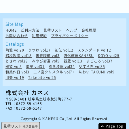
Site Map
HOME
ご利用方法
見積リスト
ヘルプ
会社概要
お問い合わせ
利用規約
プライバシーポリシー
Catalogs
陶雅 vol20
うつわ vol17
花伝 vol12
スタンダード vol12
昭和製陶 vol18
未来陶磁 vol3
強化磁器KANESU
KOYO vol25
ときわ vol29
みやび街道 vol5
器蔵 vol13
まごころ vol37
器望 vol5
陶里 vol31
割烹漆器 vol34
やすらぎ vol35
和美作日 vol3
二ノ宮クリスタル vol7+
味わい TAKUMI vol9
用美 vol19
Takebito vol25
株式会社 カネス
〒509-5401 岐阜県土岐市駄知町977-7
TEL：0572-59-4165
FAX：0572-59-5147
Copyright © KANESU Co.,Ltd. All Rights Reserved.
見積リスト
Page Top
0
点登録中