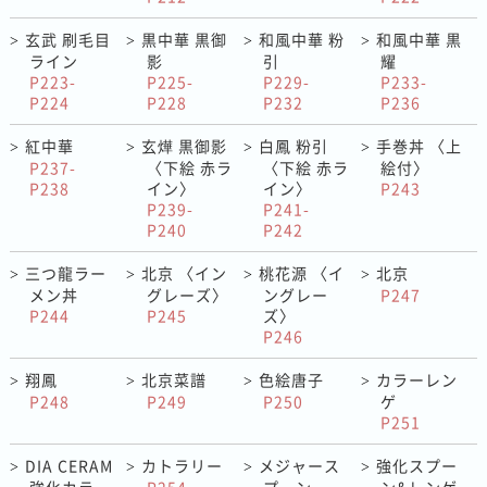
玄武 刷毛目
黒中華 黒御
和風中華 粉
和風中華 黒
>
>
>
>
ライン
影
引
耀
P223-
P225-
P229-
P233-
P224
P228
P232
P236
紅中華
玄燁 黒御影
白鳳 粉引
手巻丼 〈上
>
>
>
>
P237-
〈下絵 赤ラ
〈下絵 赤ラ
絵付〉
P238
イン〉
イン〉
P243
P239-
P241-
P240
P242
三つ龍ラー
北京 〈イン
桃花源 〈イ
北京
>
>
>
>
メン丼
グレーズ〉
ングレー
P247
P244
P245
ズ〉
P246
翔鳳
北京菜譜
色絵唐子
カラーレン
>
>
>
>
P248
P249
P250
ゲ
P251
DIA CERAM
カトラリー
メジャース
強化スプー
>
>
>
>
強化カラー
P254
プーン
ン&レンゲ