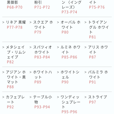
黒御影
粉引
ン 〈イング
イト
P68-P70
P71-P72
レーズ〉
P75-P76
P73-P74
リネア 黒耀
スクエア ホ
オーバル ホ
トライアン
>
>
>
>
P77-P78
ワイト
ワイト
グル ホワイ
P79
P80
ト
P81
メタシェイ
スパツィオ
ルミネ ホワ
アリス ホワ
>
>
>
>
プ・リムシ
ホワイト
イト
イト
ェイプ
P83-P84
P85-P86
P87
P82
アジアン ホ
ホワイトハ
ホワイトシ
パルミラ ホ
>
>
>
>
ワイト・黒
ット
ェル
ワイト
マット
P89
P90
P91
P88
カフェプレ
テーブル小
ワンディッ
ストライプ
>
>
>
>
ート
物
シュプレー
P97
P92
P93-P94
ト
P95-P96