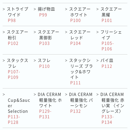
ストライプ
揚げ物皿
スクエアー
スクエアー
>
>
>
>
ワイド
P99
ホワイト
黒耀
P98
P100
P101
スクエアー
スクエアー
スクエアー
フリーシェ
>
>
>
>
粉引
黒御影
レッド
イプ
P102
P103
P104
P105-
P106
スタックス
スフレ
スタックシ
パイ皿
>
>
>
>
フレ
P110
リーズ ブラ
P112
P107-
ック&ホワ
P109
イト
P111
DIA CERAM
DIA CERAM
DIA CERAM
>
>
>
>
Cup&Sauc
軽量強化 ホ
軽量強化 パ
軽量強化 赤
er
ワイト
ーシモン
い実 〈イン
Selection
P129-
P132
グレーズ〉
P113-
P131
P133-
P128
P134