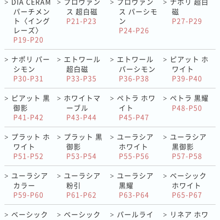
DIA CERAM
プロヴァン
プロヴァン
ナポリ 超白
>
>
>
>
パーチメン
ス 超白磁
ス パーシモ
磁
ト〈イング
P21-P23
ン
P27-P29
レーズ〉
P24-P26
P19-P20
ナポリ パー
エトワール
エトワール
ピアット ホ
>
>
>
>
シモン
超白磁
パーシモン
ワイト
P30-P31
P33-P35
P36-P38
P39-P40
ピアット 黒
ホワイトマ
ペトラ ホワ
ペトラ 黒耀
>
>
>
>
御影
ーブル
イト
P48-P50
P41-P42
P43-P44
P45-P47
プラット ホ
プラット 黒
ユーラシア
ユーラシア
>
>
>
>
ワイト
御影
ホワイト
黒御影
P51-P52
P53-P54
P55-P56
P57-P58
ユーラシア
ユーラシア
ユーラシア
ベーシック
>
>
>
>
カラー
粉引
黒耀
ホワイト
P59-P60
P61-P62
P63-P64
P65-P67
ベーシック
ベーシック
パールライ
リネア ホワ
>
>
>
>