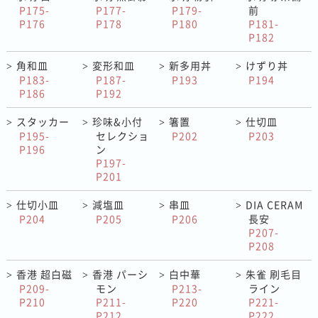
P175-
P177-
P179-
前
P176
P178
P180
P181-
P182
角和皿
変形和皿
新多用丼
けずり丼
>
>
>
>
P183-
P187-
P193
P194
P186
P192
スタッカー
珍味&小付
箸置
仕切皿
>
>
>
>
P195-
セレクショ
P202
P203
P196
ン
P197-
P201
仕切小皿
減塩皿
串皿
DIA CERAM
>
>
>
>
P204
P205
P206
長安
P207-
P208
香港 超白磁
香港 パーシ
白中華
朱雀 刷毛目
>
>
>
>
P209-
モン
P213-
ライン
P210
P211-
P220
P221-
P212
P222