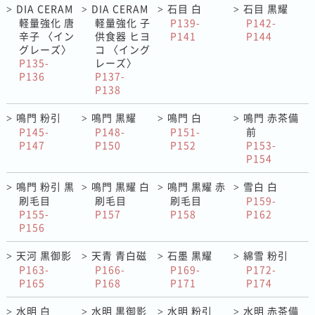
DIA CERAM
DIA CERAM
石目 白
石目 黒耀
>
>
>
>
軽量強化 唐
軽量強化 子
P139-
P142-
辛子 〈イン
供食器 ヒヨ
P141
P144
グレーズ〉
コ 〈イング
P135-
レーズ〉
P136
P137-
P138
鳴門 粉引
鳴門 黒耀
鳴門 白
鳴門 赤茶備
>
>
>
>
P145-
P148-
P151-
前
P147
P150
P152
P153-
P154
鳴門 粉引 黒
鳴門 黒耀 白
鳴門 黒耀 赤
雪白 白
>
>
>
>
刷毛目
刷毛目
刷毛目
P159-
P155-
P157
P158
P162
P156
天河 黒御影
天青 青白磁
石墨 黒耀
綿雪 粉引
>
>
>
>
P163-
P166-
P169-
P172-
P165
P168
P171
P174
水明 白
水明 黒御影
水明 粉引
水明 赤茶備
>
>
>
>