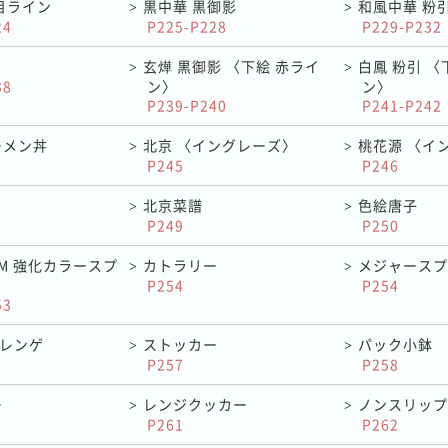
目ライン
黒中華 黒御影
和風中華 粉
>
>
24
P225-P228
P229-P232
玄燁 黒御影 〈下絵 赤ライ
白鳳 粉引 〈
>
>
38
ン〉
ン〉
P239-P240
P241-P242
ーメン丼
北京 〈イングレーズ〉
桃花源 〈イ
>
>
P245
P246
北京菜譜
色絵唐子
>
>
P249
P250
RAM 強化カラースプ
カトラリー
メジャースプ
>
>
P254
P254
53
&レンゲ
ストッカー
パック小鉢
>
>
P257
P258
ー
レンジクッカー
ノンスリップ
>
>
P261
P262