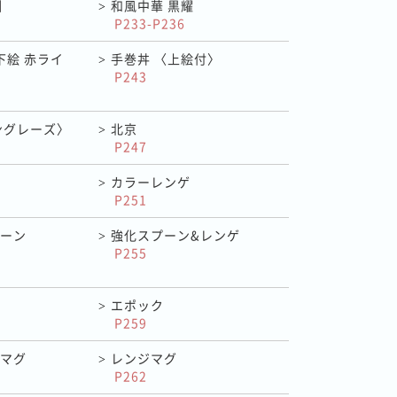
引
和風中華 黒耀
>
P233-P236
下絵 赤ライ
手巻丼 〈上絵付〉
>
P243
ングレーズ〉
北京
>
P247
カラーレンゲ
>
P251
ーン
強化スプーン&レンゲ
>
P255
エポック
>
P259
マグ
レンジマグ
>
P262