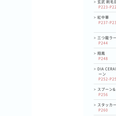
玄武 刷毛
>
P223-P2
紅中華
>
P237-P2
三つ龍ラ
>
P244
翔鳳
>
P248
DIA CE
>
ーン
P252-P2
スプーン
>
P256
スタッカ
>
P260