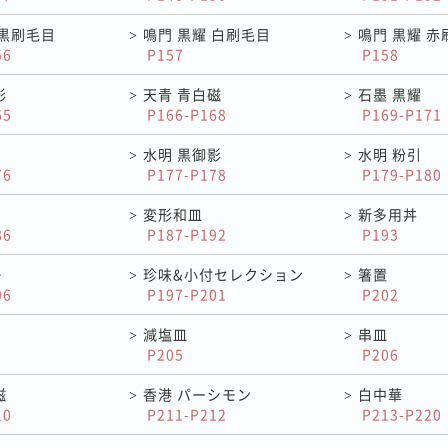
 黒刷毛目
鳴門 黒耀 白刷毛目
鳴門 黒耀 赤
>
>
56
P157
P158
影
天青 青白磁
石墨 黒耀
>
>
65
P166-P168
P169-P171
水明 黒御影
水明 粉引
>
>
76
P177-P178
P179-P180
変形和皿
新多用丼
>
>
86
P187-P192
P193
ー
珍味&小付セレクション
箸置
>
>
96
P197-P201
P202
減塩皿
串皿
>
>
P205
P206
磁
香港 パーシモン
白中華
>
>
10
P211-P212
P213-P220