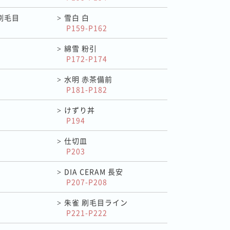
刷毛目
雪白 白
>
P159-P162
綿雪 粉引
>
P172-P174
水明 赤茶備前
>
P181-P182
けずり丼
>
P194
仕切皿
>
P203
DIA CERAM 長安
>
P207-P208
朱雀 刷毛目ライン
>
P221-P222