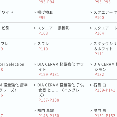
P93-P94
P95-P96
 ワイド
揚げ物皿
スクエアー 
>
>
P99
P100
 粉引
スクエアー 黒御影
スクエアー 
>
>
P103
P104
スフレ
スフレ
スタックシリ
>
>
09
P110
&ホワイト
P111
er Selection
DIA CERAM 軽量強化 ホワ
DIA CERA
>
>
28
イト
シモン
P129-P131
P132
RAM 軽量強化 唐辛
DIA CERAM 軽量強化 子供
石目 白
>
>
ングレーズ〉
食器 ヒヨコ 〈イングレー
P139-P141
36
ズ〉
P137-P138
鳴門 黒耀
鳴門 白
>
>
47
P148-P150
P151-P152