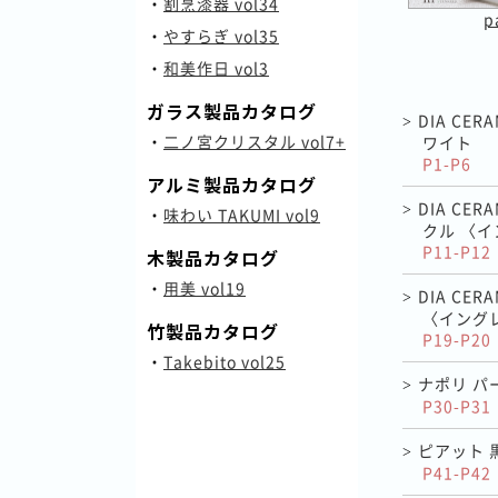
・
割烹漆器 vol34
p
・
やすらぎ vol35
・
和美作日 vol3
ガラス製品カタログ
DIA CE
>
・
二ノ宮クリスタル vol7+
ワイト
P1-P6
アルミ製品カタログ
DIA CE
>
・
味わい TAKUMI vol9
クル 〈
P11-P12
木製品カタログ
・
用美 vol19
DIA CE
>
〈イング
竹製品カタログ
P19-P20
・
Takebito vol25
ナポリ パ
>
P30-P31
ピアット 
>
P41-P42