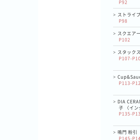
P92
ストライプ
>
P98
スクエアー
>
P102
スタック
>
P107-P1
Cup&Sauc
>
P113-P1
DIA CE
>
子 〈イ
P135-P1
鳴門 粉引
>
P145-P1