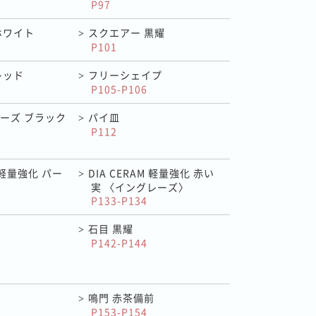
P97
ホワイト
スクエアー 黒耀
>
P101
レッド
フリーシェイプ
>
P105-P106
ーズ ブラック
パイ皿
>
P112
M 軽量強化 パー
DIA CERAM 軽量強化 赤い
>
実 〈イングレーズ〉
P133-P134
石目 黒耀
>
P142-P144
鳴門 赤茶備前
>
P153-P154