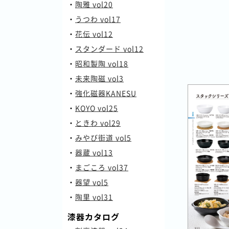
・
陶雅 vol20
・
うつわ vol17
・
花伝 vol12
・
スタンダード vol12
・
昭和製陶 vol18
・
未来陶磁 vol3
・
強化磁器KANESU
・
KOYO vol25
・
ときわ vol29
・
みやび街道 vol5
・
器蔵 vol13
・
まごころ vol37
・
器望 vol5
・
陶里 vol31
漆器カタログ