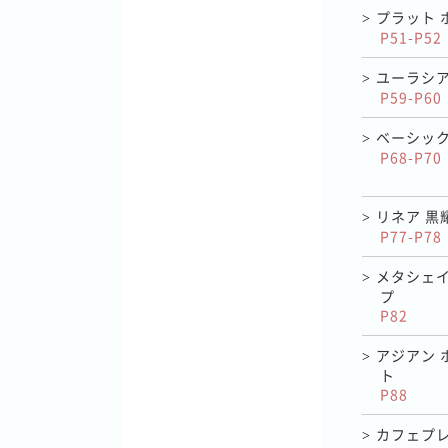
プラット 
>
P51-P52
ユーラシア
>
P59-P60
ベーシック
>
P68-P70
リネア 黒
>
P77-P78
メタシェ
>
プ
P82
アジアン 
>
ト
P88
カフェプ
>