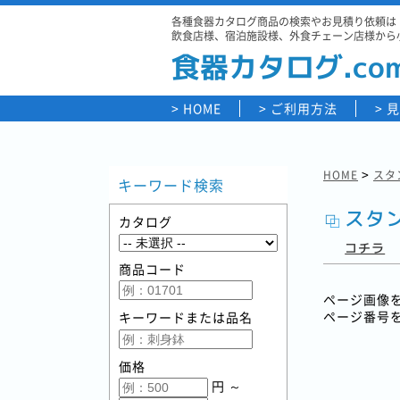
各種食器カタログ商品の検索やお見積り依頼は「
飲食店様、宿泊施設様、外食チェーン店様から
食器カタログ.co
HOME
ご利用方法
見
>
HOME
スタン
キーワード検索
スタン
カタログ
コチラ
商品コード
ページ画像
ページ番号
キーワードまたは品名
価格
円 ～