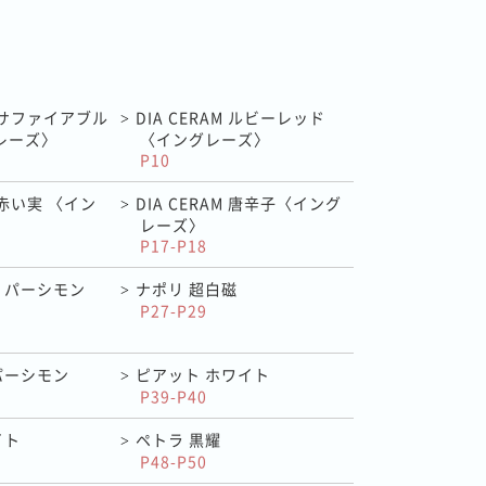
M サファイアブル
DIA CERAM ルビーレッド
>
レーズ〉
〈イングレーズ〉
P10
M 赤い実 〈イン
DIA CERAM 唐辛子〈イング
>
レーズ〉
P17-P18
 パーシモン
ナポリ 超白磁
>
P27-P29
パーシモン
ピアット ホワイト
>
P39-P40
イト
ペトラ 黒耀
>
P48-P50