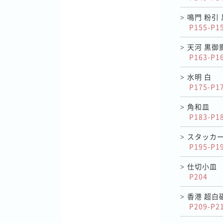
鳴門 粉引
>
P155-P1
天河 黒御
>
P163-P1
水明 白
>
P175-P1
角和皿
>
P183-P1
スタッカ
>
P195-P1
仕切小皿
>
P204
香港 超白
>
P209-P2