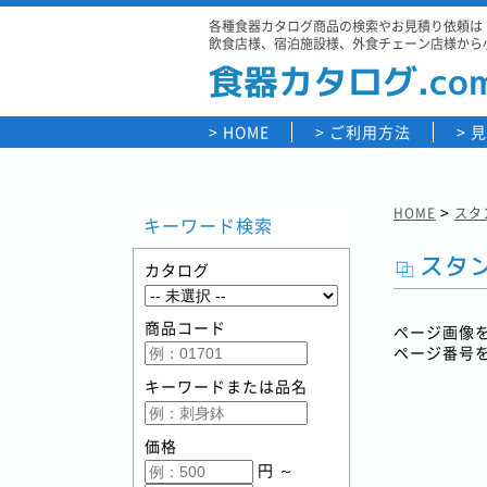
各種食器カタログ商品の検索やお見積り依頼は「
飲食店様、宿泊施設様、外食チェーン店様から
食器カタログ.co
HOME
ご利用方法
見
>
HOME
スタン
キーワード検索
スタン
カタログ
商品コード
ページ画像
ページ番号
キーワードまたは品名
価格
円 ～