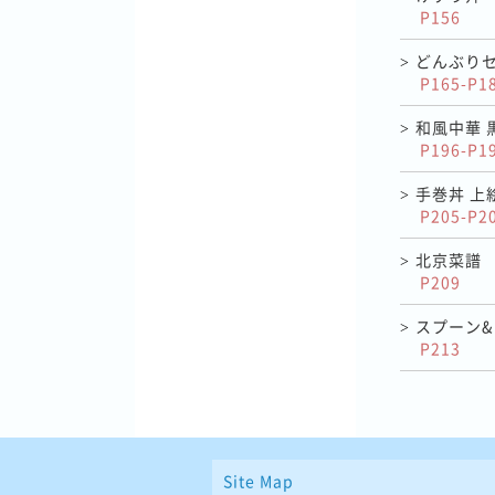
P156
どんぶりセ
>
P165-P1
和風中華 
>
P196-P1
手巻丼 上
>
P205-P2
北京菜譜
>
P209
スプーン&
>
P213
Site Map