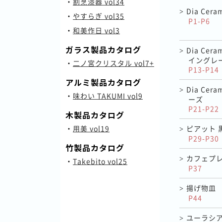
・
割烹漆器 vol34
Dia Cer
>
・
やすらぎ vol35
P1-P6
・
和美作日 vol3
Dia Ce
ガラス製品カタログ
>
イングレ
・
二ノ宮クリスタル vol7+
P13-P14
アルミ製品カタログ
Dia Ce
>
・
味わい TAKUMI vol9
ーズ
P21-P22
木製品カタログ
ピアット 
・
用美 vol19
>
P29-P30
竹製品カタログ
カフェプ
>
・
Takebito vol25
P37
揚げ物皿
>
P44
ユーラシア
>