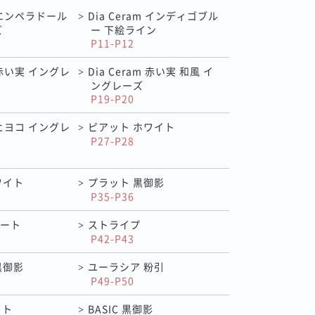
m エンペラドール
Dia Ceram インディゴブル
>
ズ
ー 下絵ライン
P11-P12
m 赤い実 イングレ
Dia Ceram 赤い実 和風 イ
>
ングレーズ
P19-P20
m ヒヨコ イングレ
ピアット ホワイト
>
P27-P28
ワイト
プラット 黒御影
>
P35-P36
ート
ストライプ
>
P42-P43
黒御影
ユーラシア 粉引
>
P49-P50
イト
BASIC 黒御影
>