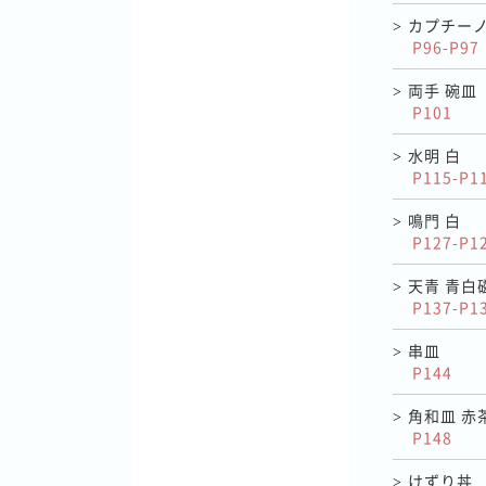
カプチー
>
P96-P97
両手 碗皿
>
P101
水明 白
>
P115-P1
鳴門 白
>
P127-P1
天青 青白
>
P137-P1
串皿
>
P144
角和皿 赤
>
P148
けずり丼
>