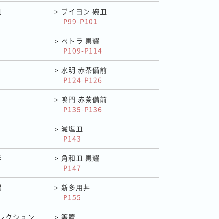
皿
ブイヨン 碗皿
>
P99-P101
ペトラ 黒耀
>
P109-P114
水明 赤茶備前
>
P124-P126
鳴門 赤茶備前
>
P135-P136
減塩皿
>
P143
影
角和皿 黒耀
>
P147
耀
新多用丼
>
P155
レクション
箸置
>