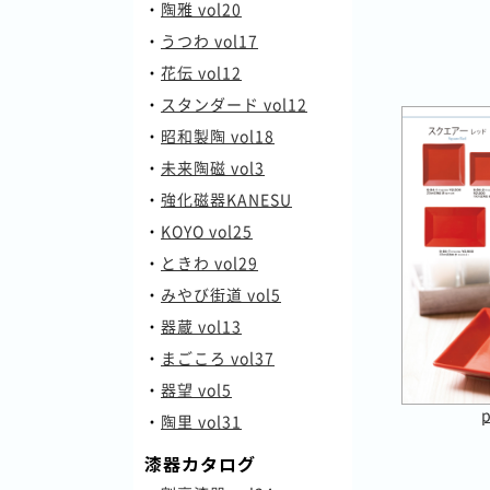
・
陶雅 vol20
・
うつわ vol17
・
花伝 vol12
・
スタンダード vol12
・
昭和製陶 vol18
・
未来陶磁 vol3
・
強化磁器KANESU
・
KOYO vol25
・
ときわ vol29
・
みやび街道 vol5
・
器蔵 vol13
・
まごころ vol37
・
器望 vol5
・
陶里 vol31
漆器カタログ