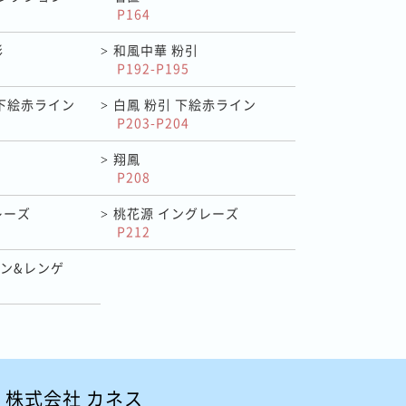
P164
影
和風中華 粉引
>
P192-P195
 下絵赤ライン
白鳳 粉引 下絵赤ライン
>
P203-P204
翔鳳
>
P208
レーズ
桃花源 イングレーズ
>
P212
ン&レンゲ
株式会社 カネス