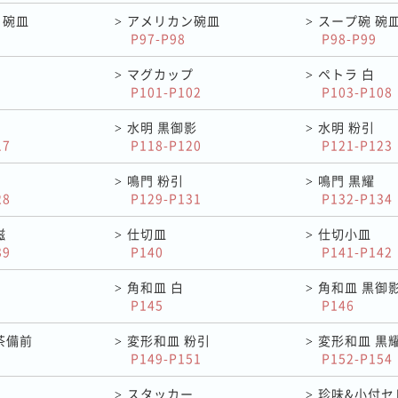
ノ碗皿
アメリカン碗皿
スープ碗 碗
>
>
P97-P98
P98-P99
マグカップ
ペトラ 白
>
>
P101-P102
P103-P108
水明 黒御影
水明 粉引
>
>
17
P118-P120
P121-P123
鳴門 粉引
鳴門 黒耀
>
>
28
P129-P131
P132-P134
磁
仕切皿
仕切小皿
>
>
39
P140
P141-P142
角和皿 白
角和皿 黒御
>
>
P145
P146
茶備前
変形和皿 粉引
変形和皿 黒
>
>
P149-P151
P152-P154
スタッカー
珍味&小付セ
>
>