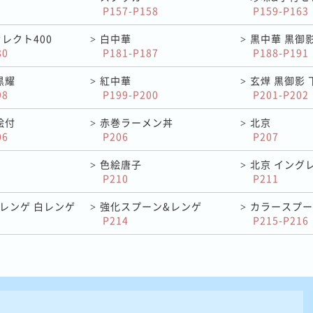
P157-P158
P159-P163
レクト400
白中華
黒中華 黒御
>
>
80
P181-P187
P188-P191
黒耀
紅中華
玄燁 黒御影
>
>
98
P199-P200
P201-P202
絵付
赤巻ラーメン丼
北京
>
>
06
P206
P207
色絵唐子
北京 イング
>
>
P210
P211
レンゲ 白レンゲ
強化スプーン&レンゲ
カラースプー
>
>
P214
P215-P216