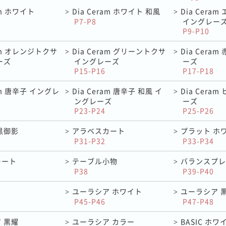
am ホワイト
Dia Ceram ホワイト 和風
Dia Cera
>
>
P7-P8
イングレー
P9-P10
ram オレンジトクサ
Dia Ceram グリーントクサ
Dia Cera
>
>
ーズ
イングレーズ
ーズ
P15-P16
P17-P18
ram 唐辛子 イングレ
Dia Ceram 唐辛子 和風 イ
Dia Cera
>
>
ングレーズ
ーズ
P23-P24
P25-P26
黒御影
アラベスカート
プラット ホ
>
>
P31-P32
P33-P34
レート
テーブル小物
バランスプレ
>
>
P38
P39-P40
ユーラシア ホワイト
ユーラシア 
>
>
P45-P46
P47-P48
 黒耀
ユーラシア カラー
BASIC ホワ
>
>