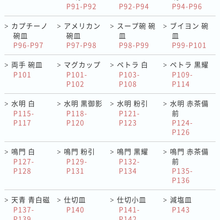
P91-P92
P92-P94
P94-P96
カプチーノ
アメリカン
スープ碗 碗
ブイヨン 碗
>
>
>
>
碗皿
碗皿
皿
皿
P96-P97
P97-P98
P98-P99
P99-P101
両手 碗皿
マグカップ
ペトラ 白
ペトラ 黒耀
>
>
>
>
P101
P101-
P103-
P109-
P102
P108
P114
水明 白
水明 黒御影
水明 粉引
水明 赤茶備
>
>
>
>
P115-
P118-
P121-
前
P117
P120
P123
P124-
P126
鳴門 白
鳴門 粉引
鳴門 黒耀
鳴門 赤茶備
>
>
>
>
P127-
P129-
P132-
前
P128
P131
P134
P135-
P136
天青 青白磁
仕切皿
仕切小皿
減塩皿
>
>
>
>
P137-
P140
P141-
P143
P139
P142