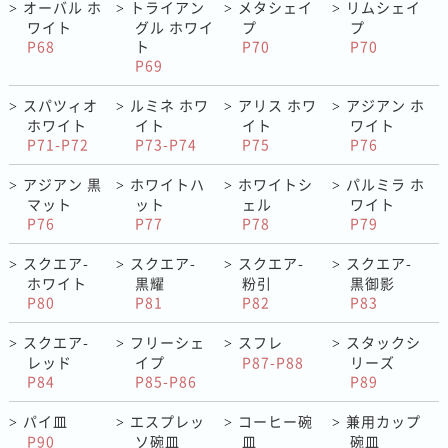
オーバル ホ
トライアン
メタシェイ
リムシェイ
>
>
>
>
ワイト
グル ホワイ
プ
プ
P68
ト
P70
P70
P69
スパツィオ
ルミネ ホワ
アリス ホワ
アジアン ホ
>
>
>
>
ホワイト
イト
イト
ワイト
P71-P72
P73-P74
P75
P76
アジアン 黒
ホワイトハ
ホワイトシ
パルミラ ホ
>
>
>
>
マット
ット
ェル
ワイト
P76
P77
P78
P79
スクエア-
スクエア-
スクエア-
スクエア-
>
>
>
>
ホワイト
黒耀
粉引
黒御影
P80
P81
P82
P83
スクエア-
フリーシェ
スフレ
スタックシ
>
>
>
>
レッド
イプ
P87-P88
リーズ
P84
P85-P86
P89
パイ皿
エスプレッ
コーヒー碗
兼用カップ
>
>
>
>
P90
ソ碗皿
皿
碗皿