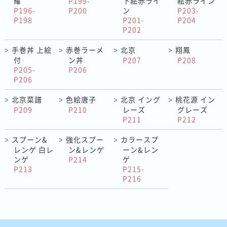
耀
P199-
下絵赤ライ
絵赤ライン
P196-
P200
ン
P203-
P198
P201-
P204
P202
手巻丼 上絵
赤巻ラーメ
北京
翔鳳
>
>
>
>
付
ン丼
P207
P208
P205-
P206
P206
北京菜譜
色絵唐子
北京 イング
桃花源 イン
>
>
>
>
P209
P210
レーズ
グレーズ
P211
P212
スプーン&
強化スプー
カラースプ
>
>
>
レンゲ 白レ
ン&レンゲ
ーン&レン
ンゲ
P214
ゲ
P213
P215-
P216