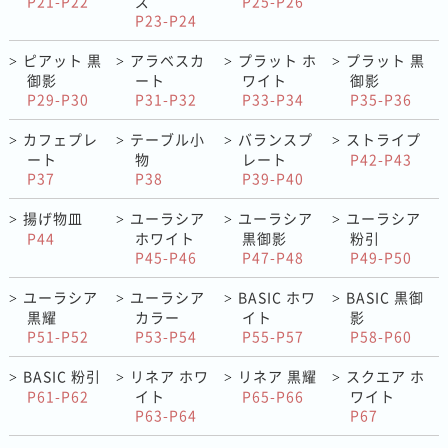
P21-P22
ズ
P25-P26
P23-P24
ピアット 黒
アラベスカ
プラット ホ
プラット 黒
>
>
>
>
御影
ート
ワイト
御影
P29-P30
P31-P32
P33-P34
P35-P36
カフェプレ
テーブル小
バランスプ
ストライプ
>
>
>
>
ート
物
レート
P42-P43
P37
P38
P39-P40
揚げ物皿
ユーラシア
ユーラシア
ユーラシア
>
>
>
>
P44
ホワイト
黒御影
粉引
P45-P46
P47-P48
P49-P50
ユーラシア
ユーラシア
BASIC ホワ
BASIC 黒御
>
>
>
>
黒耀
カラー
イト
影
P51-P52
P53-P54
P55-P57
P58-P60
BASIC 粉引
リネア ホワ
リネア 黒耀
スクエア ホ
>
>
>
>
P61-P62
イト
P65-P66
ワイト
P63-P64
P67