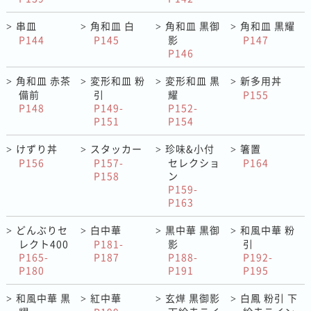
串皿
角和皿 白
角和皿 黒御
角和皿 黒耀
>
>
>
>
P144
P145
影
P147
P146
角和皿 赤茶
変形和皿 粉
変形和皿 黒
新多用丼
>
>
>
>
備前
引
耀
P155
P148
P149-
P152-
P151
P154
けずり丼
スタッカー
珍味&小付
箸置
>
>
>
>
P156
P157-
セレクショ
P164
P158
ン
P159-
P163
どんぶりセ
白中華
黒中華 黒御
和風中華 粉
>
>
>
>
レクト400
P181-
影
引
P165-
P187
P188-
P192-
P180
P191
P195
和風中華 黒
紅中華
玄燁 黒御影
白鳳 粉引 下
>
>
>
>