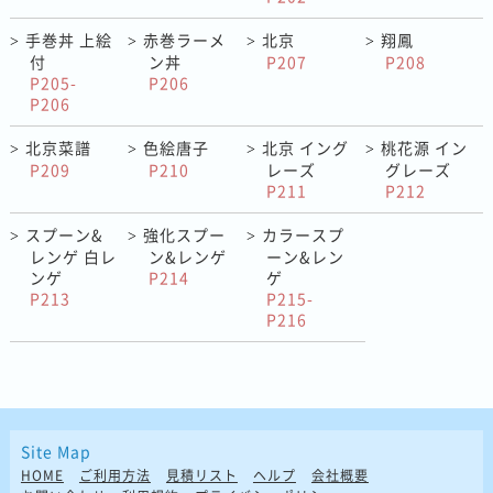
手巻丼 上絵
赤巻ラーメ
北京
翔鳳
>
>
>
>
付
ン丼
P207
P208
P205-
P206
P206
北京菜譜
色絵唐子
北京 イング
桃花源 イン
>
>
>
>
P209
P210
レーズ
グレーズ
P211
P212
スプーン&
強化スプー
カラースプ
>
>
>
レンゲ 白レ
ン&レンゲ
ーン&レン
ンゲ
P214
ゲ
P213
P215-
P216
Site Map
HOME
ご利用方法
見積リスト
ヘルプ
会社概要