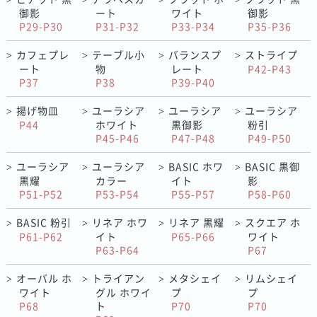
御影
ート
ワイト
御影
P29-P30
P31-P32
P33-P34
P35-P36
カフェプレ
テーブル小
バランスプ
ストライプ
>
>
>
>
ート
物
レート
P42-P43
P37
P38
P39-P40
揚げ物皿
ユーラシア
ユーラシア
ユーラシア
>
>
>
>
P44
ホワイト
黒御影
粉引
P45-P46
P47-P48
P49-P50
ユーラシア
ユーラシア
BASIC ホワ
BASIC 黒御
>
>
>
>
黒耀
カラー
イト
影
P51-P52
P53-P54
P55-P57
P58-P60
BASIC 粉引
リネア ホワ
リネア 黒耀
スクエア ホ
>
>
>
>
P61-P62
イト
P65-P66
ワイト
P63-P64
P67
オーバル ホ
トライアン
メタシェイ
リムシェイ
>
>
>
>
ワイト
グル ホワイ
プ
プ
P68
ト
P70
P70