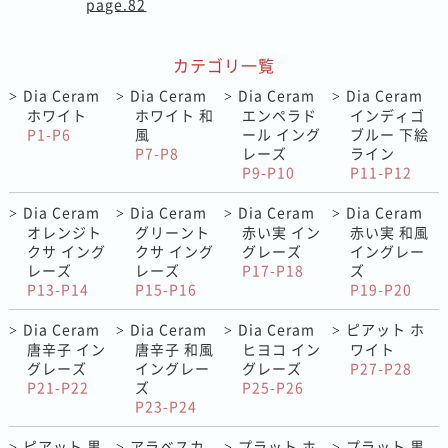
page.82
カテゴリ一覧
Dia Ceram
Dia Ceram
Dia Ceram
Dia Ceram
>
>
>
>
ホワイト
ホワイト 和
エンペラド
インディゴ
P1-P6
風
ール イング
ブルー 下絵
P7-P8
レーズ
ライン
P9-P10
P11-P12
Dia Ceram
Dia Ceram
Dia Ceram
Dia Ceram
>
>
>
>
オレンジト
グリーント
赤い実 イン
赤い実 和風
クサ イング
クサ イング
グレーズ
イングレー
レーズ
レーズ
P17-P18
ズ
P13-P14
P15-P16
P19-P20
Dia Ceram
Dia Ceram
Dia Ceram
ピアット ホ
>
>
>
>
唐辛子 イン
唐辛子 和風
ヒヨコ イン
ワイト
グレーズ
イングレー
グレーズ
P27-P28
P21-P22
ズ
P25-P26
P23-P24
ピアット 黒
アラベスカ
プラット ホ
プラット 黒
>
>
>
>