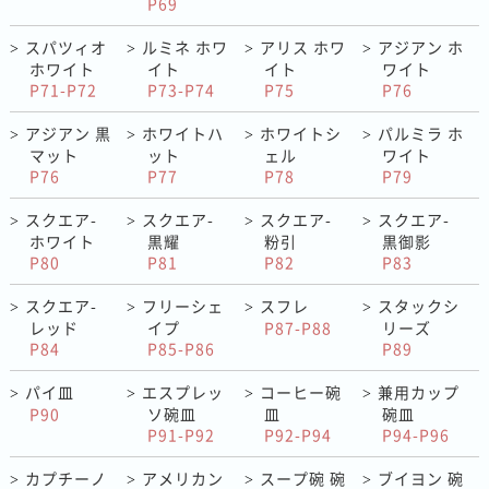
P69
スパツィオ
ルミネ ホワ
アリス ホワ
アジアン ホ
>
>
>
>
ホワイト
イト
イト
ワイト
P71-P72
P73-P74
P75
P76
アジアン 黒
ホワイトハ
ホワイトシ
パルミラ ホ
>
>
>
>
マット
ット
ェル
ワイト
P76
P77
P78
P79
スクエア-
スクエア-
スクエア-
スクエア-
>
>
>
>
ホワイト
黒耀
粉引
黒御影
P80
P81
P82
P83
スクエア-
フリーシェ
スフレ
スタックシ
>
>
>
>
レッド
イプ
P87-P88
リーズ
P84
P85-P86
P89
パイ皿
エスプレッ
コーヒー碗
兼用カップ
>
>
>
>
P90
ソ碗皿
皿
碗皿
P91-P92
P92-P94
P94-P96
カプチーノ
アメリカン
スープ碗 碗
ブイヨン 碗
>
>
>
>