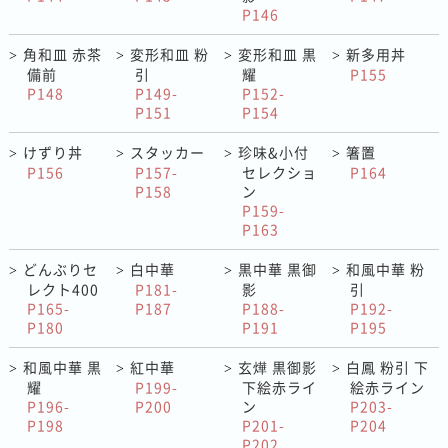
P146
角和皿 赤茶
変形和皿 粉
変形和皿 黒
新多用丼
>
>
>
>
備前
引
耀
P155
P148
P149-
P152-
P151
P154
けずり丼
スタッカー
珍味&小付
箸置
>
>
>
>
P156
P157-
セレクショ
P164
P158
ン
P159-
P163
どんぶりセ
白中華
黒中華 黒御
和風中華 粉
>
>
>
>
レクト400
P181-
影
引
P165-
P187
P188-
P192-
P180
P191
P195
和風中華 黒
紅中華
玄燁 黒御影
白鳳 粉引 下
>
>
>
>
耀
P199-
下絵赤ライ
絵赤ライン
P196-
P200
ン
P203-
P198
P201-
P204
P202