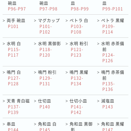
碗皿
碗皿
皿
皿
P96-P97
P97-P98
P98-P99
P99-P101
両手 碗皿
マグカップ
ペトラ 白
ペトラ 黒耀
>
>
>
>
P101
P101-
P103-
P109-
P102
P108
P114
水明 白
水明 黒御影
水明 粉引
水明 赤茶備
>
>
>
>
P115-
P118-
P121-
前
P117
P120
P123
P124-
P126
鳴門 白
鳴門 粉引
鳴門 黒耀
鳴門 赤茶備
>
>
>
>
P127-
P129-
P132-
前
P128
P131
P134
P135-
P136
天青 青白磁
仕切皿
仕切小皿
減塩皿
>
>
>
>
P137-
P140
P141-
P143
P139
P142
串皿
角和皿 白
角和皿 黒御
角和皿 黒耀
>
>
>
>
P144
P145
影
P147